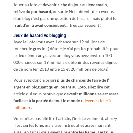
Jouer au loto et
devenir riche du jour au lendemain,
relève du pur hasard
, or sur le Net, obtenir des revenus
d’un blog n’est pas une question de hasard, mais plutôt
le
fruit d’un travail conséquent..
. Très conséquent !
Jeu
x
de hasard
v
s blogging
Avec le Loto vous avez 1 chance sur 19 millions de
toucher le gros lot ( désolé je n’ai pas les probabilités pour
le deuxième rang), avec un blog vous avez environ 100
000 chances sur 19 millions d’obtenir des revenus dignes
de ce nom (en 2010 entre 15 et 20 millions de blogs)
Vous avez donc
à
priori plus de chance
s
de faire de l’
argent en bloguant qu’en jouant au Loto,
allez lire cet
article qui vous prouve que
devenir millionnaire est assez
facile et à la portée de tout le monde
«
devenir riche à
millions
« .
Vous n’êtes pas allé lire l’article, j’insiste vraiment, allez-y,
il est certes long, mais très instructif et assez marrant
aussi, en fait
si vous savez lire entre les lignes il est plus