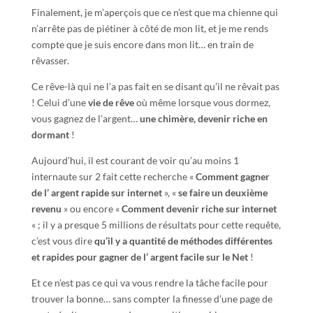
Finalement, je m’aperçois que ce n’est que ma chienne qui
n’arrête pas de piétiner à côté de mon lit, et je me rends
compte que je suis encore dans mon lit… en train de
rêvasser.
Ce rêve-là qui ne l’a pas fait en se disant qu’il ne rêvait pas
! Celui d’une
vie de rêve
où même lorsque vous dormez,
vous gagnez de l’argent…
une chimère, devenir riche en
dormant
!
Aujourd’hui, il est courant de voir qu’au moins 1
internaute sur 2 fait cette recherche «
Comment gagner
de l’ argent rapide sur internet
», «
se faire un deuxième
revenu
» ou encore «
Comment devenir riche sur internet
« ; il y a presque 5 millions de résultats pour cette requête,
c’est vous dire
qu’il y a quantité de méthode
s
différente
s
et rapides pour gagner de l’ argent facile sur le
N
et
!
Et ce n’est pas ce qui va vous rendre la tâche facile pour
trouver la bonne… sans compter la finesse d’une page de