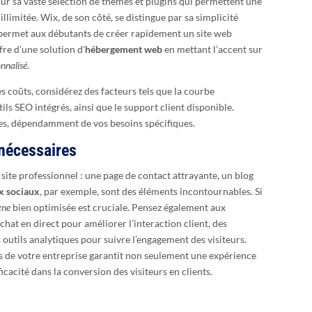
 sa vaste sélection de thèmes et plugins qui permettent une
llimitée. Wix, de son côté, se distingue par sa simplicité
ui permet aux débutants de créer rapidement un site web
ffre d’une solution d’
hébergement web
en mettant l’accent sur
nnalisé
.
s coûts, considérez des facteurs tels que la courbe
tils SEO intégrés, ainsi que le support client disponible.
ses, dépendamment de vos besoins spécifiques.
 nécessaires
 site professionnel : une page de contact attrayante, un blog
x sociaux
, par exemple, sont des éléments incontournables. Si
gne
bien optimisée est cruciale. Pensez également aux
hat en direct pour améliorer l’interaction client, des
 outils analytiques pour suivre l’engagement des visiteurs.
s de votre entreprise garantit non seulement une expérience
icacité dans la conversion des visiteurs en clients.