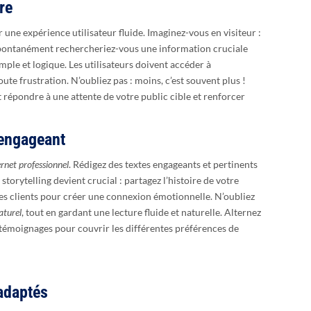
re
r une expérience utilisateur fluide. Imaginez-vous en visiteur :
pontanément rechercheriez-vous une information cruciale
ple et logique. Les utilisateurs doivent accéder à
te frustration. N’oubliez pas : moins, c’est souvent plus !
répondre à une attente de votre public cible et renforcer
 engageant
ternet professionnel
. Rédigez des textes engageants et pertinents
 storytelling devient crucial : partagez l’histoire de votre
es clients pour créer une connexion émotionnelle. N’oubliez
aturel
, tout en gardant une lecture fluide et naturelle. Alternez
et témoignages pour couvrir les différentes préférences de
adaptés