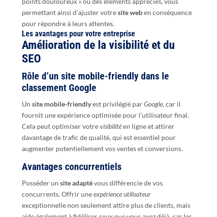
points douloureux » ou des éléments appréciés, vous
permettant ainsi d’ajuster votre
site web
en conséquence
pour répondre à leurs attentes.
Les avantages pour votre entreprise
Amélioration de la visibilité et du
SEO
Rôle d’un site mobile-friendly dans le
classement Google
Un
site mobile-friendly
est privilégié par
Google
, car il
fournit une expérience optimisée pour l’utilisateur final.
Cela peut optimiser votre
visibilité
en ligne et attirer
davantage de trafic de qualité, qui est essentiel pour
augmenter potentiellement vos ventes et conversions.
Avantages concurrentiels
Posséder un
site adapté
vous différencie de vos
concurrents. Offrir une
expérience utilisateur
exceptionnelle non seulement attire plus de clients, mais
aide également à fidéliser ceux que vous avez déjà, car les